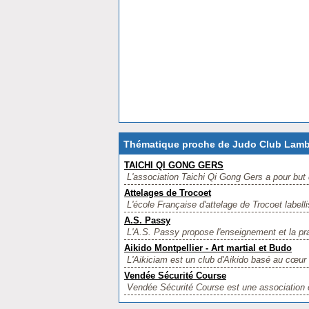
Thématique proche de Judo Club Lamb
TAICHI QI GONG GERS
L'association Taichi Qi Gong Gers a pour but 
Attelages de Trocoet
L'école Française d'attelage de Trocoet label
A.S. Passy
L'A.S. Passy propose l'enseignement et la pra
Aikido Montpellier - Art martial et Budo
L'Aikiciam est un club d'Aikido basé au cœur de 
Vendée Sécurité Course
Vendée Sécurité Course est une association 