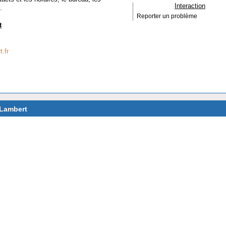
Interaction
.
Reporter un problème
t
.fr
 Lambert