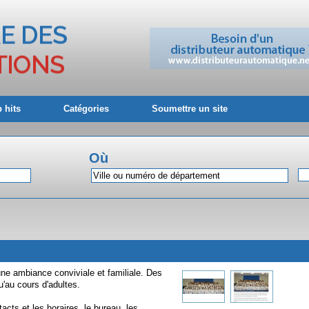
 hits
Catégories
Soumettre un site
Où
 une ambiance conviviale et familiale. Des
u'au cours d'adultes.
acts et les horaires, le bureau, les