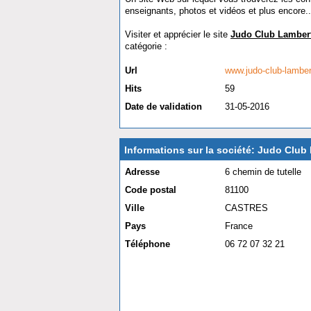
enseignants, photos et vidéos et plus encore..
Visiter et apprécier le site
Judo Club Lamber
catégorie :
Sport et loisir
Url
www.judo-club-lambert
Hits
59
Date de validation
31-05-2016
Informations sur la société: Judo Club
Adresse
6 chemin de tutelle
Code postal
81100
Ville
CASTRES
Pays
France
Téléphone
06 72 07 32 21