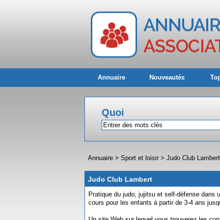
Annuaire
Nouveautés
Top
Quoi
Annuaire
>
Sport et loisir
>
Judo Club Lambert
Judo Club Lambert
Pratique du judo, jujitsu et self-défense dans
cours pour les enfants à partir de 3-4 ans jusq
Un site Web sur lequel vous trouverez les cont