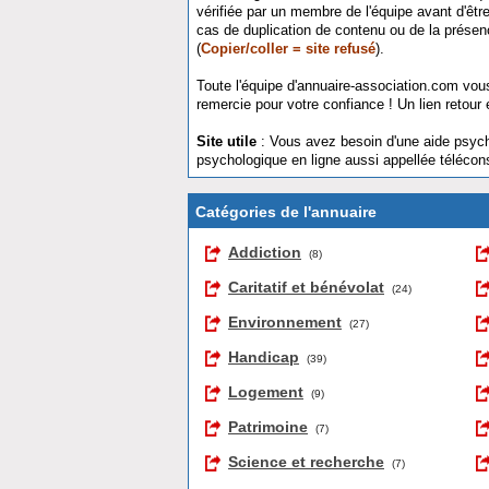
vérifiée par un membre de l'équipe avant d'être
cas de duplication de contenu ou de la présen
(
Copier/coller = site refusé
).
Toute l'équipe d'annuaire-association.com
vous
remercie pour votre confiance ! Un lien retour 
Site utile
: Vous avez besoin d'une aide psyc
psychologique en ligne aussi appellée télécon
Catégories de l'annuaire
Addiction
(8)
Caritatif et bénévolat
(24)
Environnement
(27)
Handicap
(39)
Logement
(9)
Patrimoine
(7)
Science et recherche
(7)