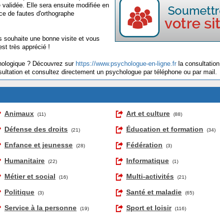
 validée. Elle sera ensuite modifiée en
ce de fautes d'orthographe
 souhaite une bonne visite et vous
est très apprécié !
hologique ? Découvrez sur
https://www.psychologue-en-ligne.fr
la consultation
sultation et consultez directement un psychologue par téléphone ou par mail.
Animaux
Art et culture
(11)
(88)
Défense des droits
Éducation et formation
(21)
(34)
Enfance et jeunesse
Fédération
(28)
(3)
Humanitaire
Informatique
(22)
(1)
Métier et social
Multi-activités
(16)
(21)
Politique
Santé et maladie
(3)
(65)
Service à la personne
Sport et loisir
(19)
(116)