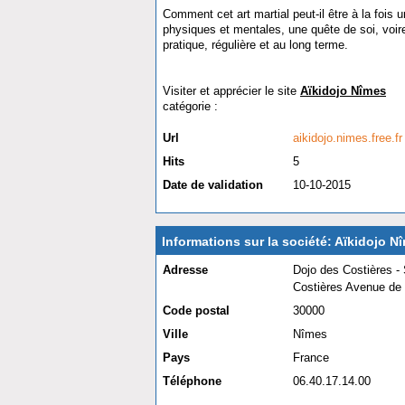
Comment cet art martial peut-il être à la foi
physiques et mentales, une quête de soi, voire
pratique, régulière et au long terme.
Visiter et apprécier le site
Aïkidojo Nîmes
catégorie :
Sport et loisir
Url
aikidojo.nimes.free.fr
Hits
5
Date de validation
10-10-2015
Informations sur la société: Aïkidojo N
Adresse
Dojo des Costières -
Costières Avenue de 
Code postal
30000
Ville
Nîmes
Pays
France
Téléphone
06.40.17.14.00