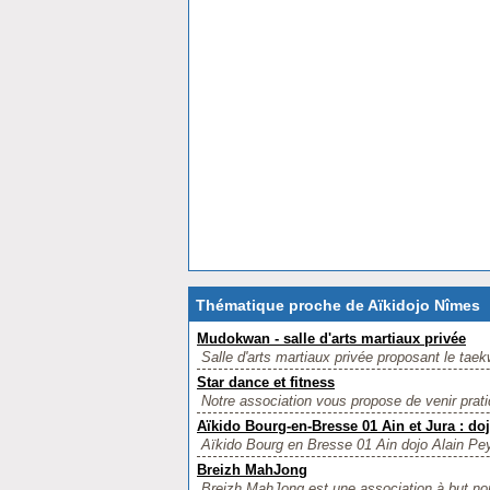
Thématique proche de Aïkidojo Nîmes
Mudokwan - salle d'arts martiaux privée
Salle d'arts martiaux privée proposant le tae
Star dance et fitness
Notre association vous propose de venir prati
Aïkido Bourg-en-Bresse 01 Ain et Jura : do
Aïkido Bourg en Bresse 01 Ain dojo Alain Peyr
Breizh MahJong
Breizh MahJong est une association à but non 