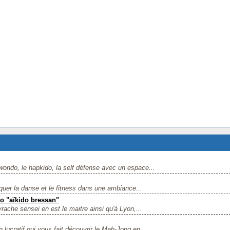
kwondo, le hapkido, la self défense avec un espace...
quer la danse et le fitness dans une ambiance...
jo "aïkido bressan"
ache sensei en est le maitre ainsi qu'à Lyon,...
lucratif qui vous fait découvrir le Mah-Jong en...