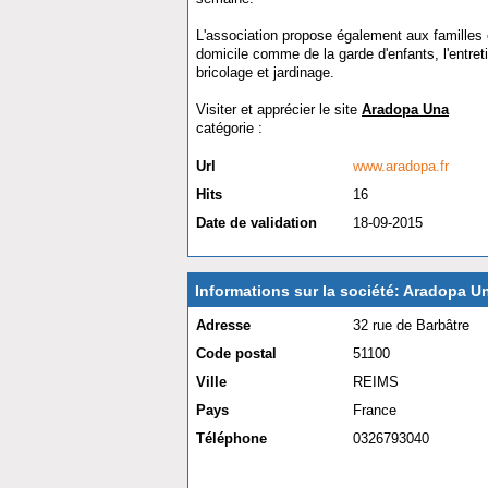
L'association propose également aux familles e
domicile comme de la garde d'enfants, l'entret
bricolage et jardinage.
Visiter et apprécier le site
Aradopa Una
catégorie :
Service à la personne
Url
www.aradopa.fr
Hits
16
Date de validation
18-09-2015
Informations sur la société: Aradopa U
Adresse
32 rue de Barbâtre
Code postal
51100
Ville
REIMS
Pays
France
Téléphone
0326793040