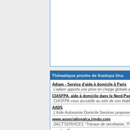
Thématique proche de Aradopa Una
Adiam - Service d'aide à domicile à Paris
L’adiam apporte une prise en charge globale
CIASFPA, aide à domicile dans le Nord-Pas
CIASFPA vous accueille au sein de son établi
AADS
L'Aide Autonomie Domicile Services proposen
www.associationalca.jimdo.com
DACT'SERVICES *Travaux de secrétariat, *Fra