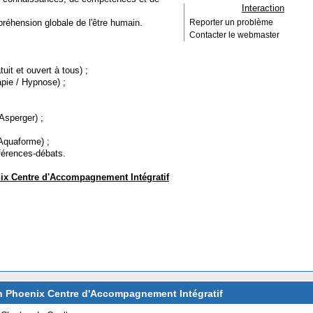
Interaction
préhension globale de l'être humain.
Reporter un problème
Contacter le webmaster
uit et ouvert à tous) ;
pie / Hypnose) ;
sperger) ;
 Aquaforme) ;
nférences-débats.
ix Centre d'Accompagnement Intégratif
ion Phoenix Centre d'Accompagnement Intégratif