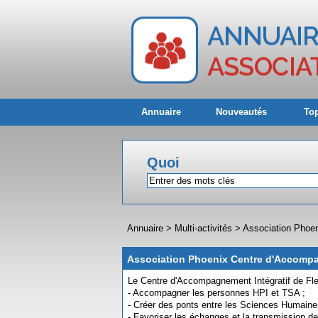
Annuaire
Nouveautés
Top
Quoi
Annuaire
>
Multi-activités
>
Association Phoen
Association Phoenix Centre d'Accompa
Le Centre d'Accompagnement Intégratif de Fle
- Accompagner les personnes HPI et TSA ;
- Créer des ponts entre les Sciences Humaines
- Favoriser les échanges et la transmission 