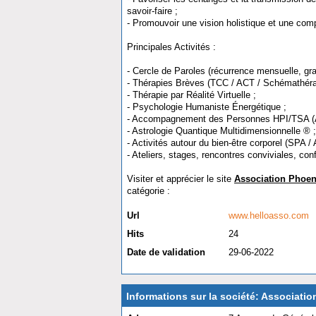
savoir-faire ;
- Promouvoir une vision holistique et une com
Principales Activités :
- Cercle de Paroles (récurrence mensuelle, grat
- Thérapies Brèves (TCC / ACT / Schémathéra
- Thérapie par Réalité Virtuelle ;
- Psychologie Humaniste Énergétique ;
- Accompagnement des Personnes HPI/TSA (A
- Astrologie Quantique Multidimensionnelle ® ;
- Activités autour du bien-être corporel (SPA /
- Ateliers, stages, rencontres conviviales, co
Visiter et apprécier le site
Association Phoen
catégorie :
Multi-activités
Url
www.helloasso.com
Hits
24
Date de validation
29-06-2022
Informations sur la société: Associat