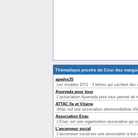
Thématique proche de Cour des marguer
apedys35
Les troubles DYS : 3 lettres qui cachent des d
Ayurveda pour tous
L'association Ayurveda pour tous permet de me
ATTAC Ile et Vilaine
Attac est une association altermondialiste d'éd
Association Enac
L'Enac est une organisation associative qui ex
L'ascenseur social
L'ascenseur social est une association à but no