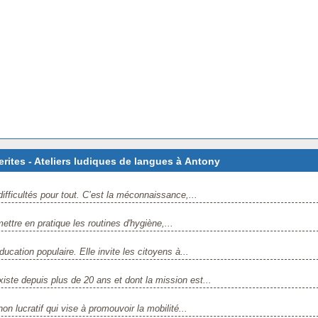
ites - Ateliers ludiques de langues à Antony
ifficultés pour tout. C’est la méconnaissance,...
ttre en pratique les routines d'hygiène,...
ucation populaire. Elle invite les citoyens à...
iste depuis plus de 20 ans et dont la mission est...
n lucratif qui vise à promouvoir la mobilité...