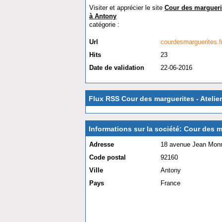
Visiter et apprécier le site
Cour des marguerit
à Antony
catégorie :
Éducation et formation
Url
courdesmarguerites.f
Hits
23
Date de validation
22-06-2016
Flux RSS Cour des marguerites - Atelie
Informations sur la société: Cour des m
Adresse
18 avenue Jean Mon
Code postal
92160
Ville
Antony
Pays
France